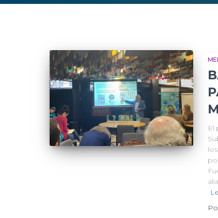
ME
B
P
M
El
Su
lo
po
Fu
al
L
Po