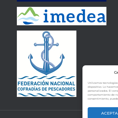
G
Utilizamos tecnologías
dispositivo. Lo hacemo
personalizados. El con
comportamiento de naveg
consentimiento, puede 
ACEPTA