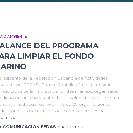
DIO AMBIENTE
ALANCE DEL PROGRAMA
ARA LIMPIAR EL FONDO
ARINO
 presidente de la Federación Española de Actividades
bacuáticas (FEDAS), Eduard Centelles Alonso, presentó
s resultados de la limpieza de fondos marinos, organizada
r dicho organismo y realizada por voluntarios de la misma.
e una jornada que reunió a más de 20 organizaciones
iadas con el proyecto LIBERA, como ecoembes. A
eer más…
r
COMUNICACION FEDAS
, hace
7 años