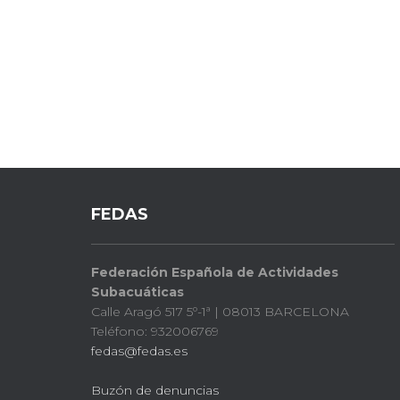
FEDAS
Federación Española de Actividades
Subacuáticas
Calle Aragó 517 5º-1ª | 08013 BARCELONA
Teléfono: 932006769
fedas@fedas.es
Buzón de denuncias