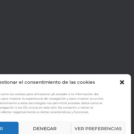
estionar el consentimiento de las cookies
 como las cookies para almacenar y/o acceder a la información del
s para mejorar la experiencia de navegación y para mostrar anuncios
sentimiento a estas tecnologías nos permitirá procesar datos como el
ación o los ID's únicos en este sitio. No consentir o retirar el
afectar negativamente a ciertas características y funciones.
R
DENEGAR
VER PREFERENCIAS