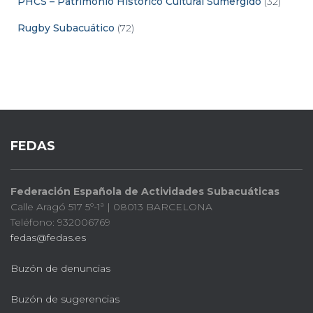
PHCS – Patrimonio Histórico Cultural Sumergido
(32)
Rugby Subacuático
(72)
FEDAS
Federación Española de Actividades Subacuáticas
Calle Aragó 517 5º-1ª | 08013 BARCELONA
Teléfono: 932006769
fedas@fedas.es
Buzón de denuncias
Buzón de sugerencias