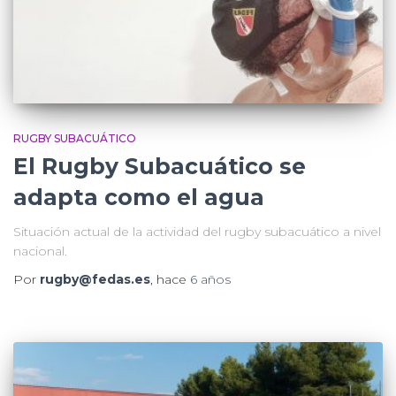
RUGBY SUBACUÁTICO
El Rugby Subacuático se
adapta como el agua
Situación actual de la actividad del rugby subacuático a nivel
nacional.
Por
rugby@fedas.es
, hace
6 años