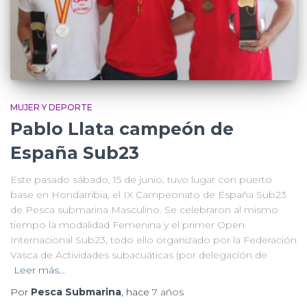
MUJER Y DEPORTE
Pablo Llata campeón de
España Sub23
Este pasado sábado, 15 de junio, tuvo lugar con puerto
base en Hondarribia, el IX Campeonato de España Sub23
de Pesca submarina Masculino. Se celebraron al mismo
tiempo la modalidad Femenina y el primer Open
Internacional Sub23, todo ello organizado por la Federación
Vasca de Actividades subacuáticas (por delegación de
Leer más…
Por
Pesca Submarina
, hace
7 años