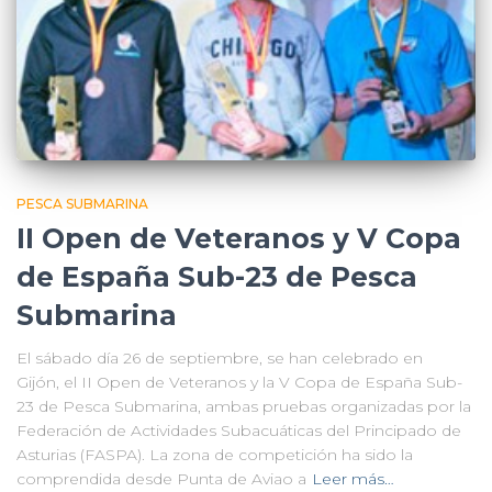
PESCA SUBMARINA
II Open de Veteranos y V Copa
de España Sub-23 de Pesca
Submarina
El sábado día 26 de septiembre, se han celebrado en
Gijón, el II Open de Veteranos y la V Copa de España Sub-
23 de Pesca Submarina, ambas pruebas organizadas por la
Federación de Actividades Subacuáticas del Principado de
Asturias (FASPA). La zona de competición ha sido la
comprendida desde Punta de Aviao a
Leer más…