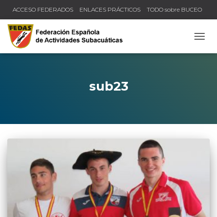
ACCESO FEDERADOS
ENLACES PRÁCTICOS
TODO sobre BUCEO
COMPRUEBA TU TÍTULO Y LICENCIA
CAMB
sub23