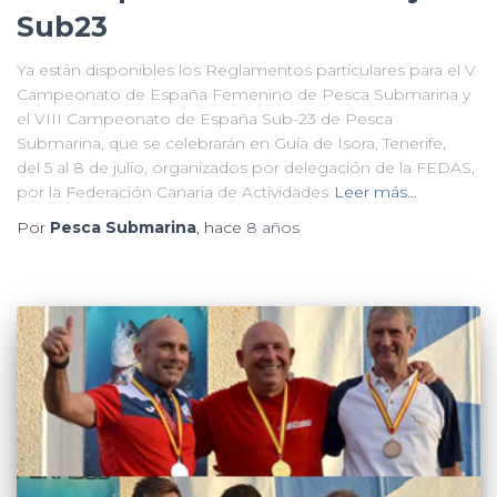
Sub23
Ya están disponibles los Reglamentos particulares para el V
Campeonato de España Femenino de Pesca Submarina y
el VIII Campeonato de España Sub-23 de Pesca
Submarina, que se celebrarán en Guía de Isora, Tenerife,
del 5 al 8 de julio, organizados por delegación de la FEDAS,
por la Federación Canaria de Actividades
Leer más…
Por
Pesca Submarina
, hace
8 años