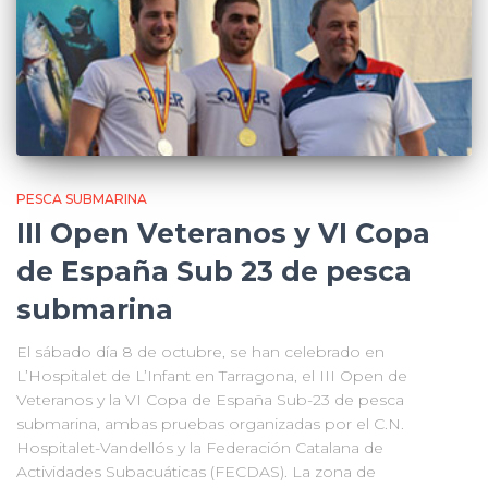
PESCA SUBMARINA
III Open Veteranos y VI Copa
de España Sub 23 de pesca
submarina
El sábado día 8 de octubre, se han celebrado en
L’Hospitalet de L’Infant en Tarragona, el III Open de
Veteranos y la VI Copa de España Sub-23 de pesca
submarina, ambas pruebas organizadas por el C.N.
Hospitalet-Vandellós y la Federación Catalana de
Actividades Subacuáticas (FECDAS). La zona de