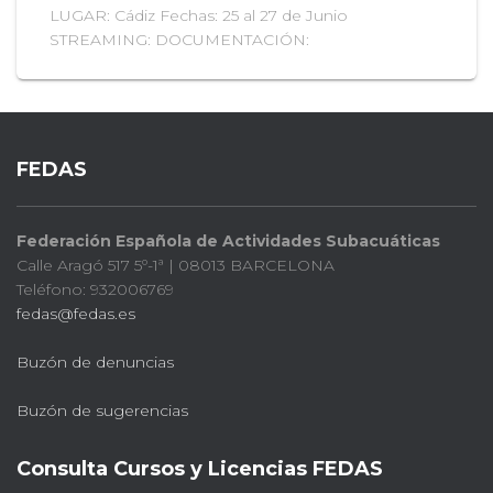
LUGAR: Cádiz Fechas: 25 al 27 de Junio
STREAMING: DOCUMENTACIÓN:
FEDAS
Federación Española de Actividades Subacuáticas
Calle Aragó 517 5º-1ª | 08013 BARCELONA
Teléfono: 932006769
fedas@fedas.es
Buzón de denuncias
Buzón de sugerencias
Consulta Cursos y Licencias FEDAS