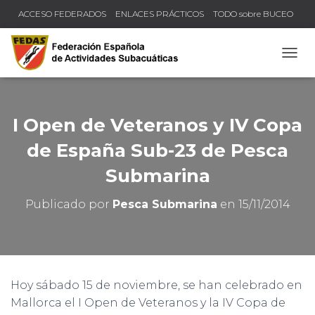
ACCESO FEDERADOS
ENLACES PRÁCTICOS
TODO sobre BUCEO
COMPRUEBA TU TÍTULO Y LICENCIA
CAMB
I Open de Veteranos y IV Copa
de España Sub-23 de Pesca
Submarina
Publicado por
Pesca Submarina
en
15/11/2014
Hoy sábado 15 de noviembre, se han celebrado en
Mallorca el I Open de Veteranos y la IV Copa de