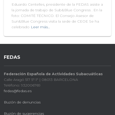
Eduardo Centelles, presidente de la FEDAS asiste a
la jornada de trabajo de Sub&Blue Congress . En la
foto: COMITÉ TÉCNICO. El Consejo Asesor de
Sun&Blue Congress visita la sede de CEOE Se ha
celebrado
Leer más…
FEDAS
Federación Española de Actividades Subacuáticas
Calle Aragó 517 5º-1ª | 08013 BARCELONA
Teléfono: 932006769
fedas@fedas.es
Buzón de denuncias
Buzón de sugerencias