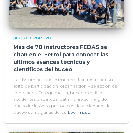
BUCEO DEPORTIVO
Más de 70 instructores FEDAS se
citan en el Ferrol para conocer las
últimos avances técnicos y
científicos del buceo
Las IV jornadas de instructores han resultado un
éxito de participación, organización y selección de
contenidos Fotogrametría, buceo científico,
accidentes disbáricos, patrimonio sumergido,
buceo inclusivo o protocolos de accidentes de
buceo son algunas de las
Leer más…