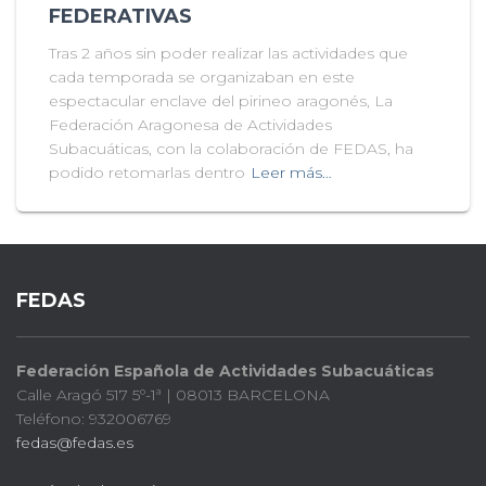
FEDERATIVAS
Tras 2 años sin poder realizar las actividades que
cada temporada se organizaban en este
espectacular enclave del pirineo aragonés, La
Federación Aragonesa de Actividades
Subacuáticas, con la colaboración de FEDAS, ha
podido retomarlas dentro
Leer más…
FEDAS
Federación Española de Actividades Subacuáticas
Calle Aragó 517 5º-1ª | 08013 BARCELONA
Teléfono: 932006769
fedas@fedas.es