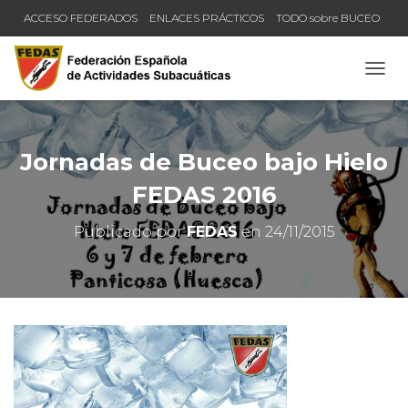
ACCESO FEDERADOS
ENLACES PRÁCTICOS
TODO sobre BUCEO
COMPRUEBA TU TÍTULO Y LICENCIA
CAMB
Jornadas de Buceo bajo Hielo
FEDAS 2016
Publicado por
FEDAS
en
24/11/2015