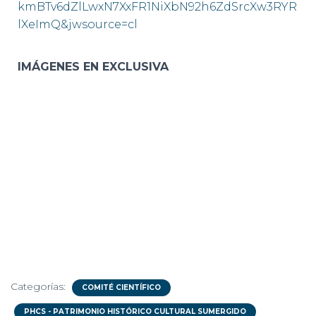
kmBTv6dZlLwxN7XxFR1NiXbN92h6ZdSrcXw3RYR
lXeImQ&jwsource=cl
IMÁGENES EN EXCLUSIVA
Categorías:
COMITÉ CIENTÍFICO
PHCS - PATRIMONIO HISTÓRICO CULTURAL SUMERGIDO