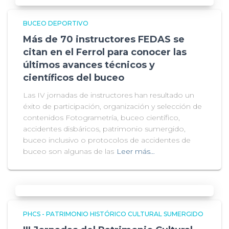
BUCEO DEPORTIVO
Más de 70 instructores FEDAS se
citan en el Ferrol para conocer las
últimos avances técnicos y
científicos del buceo
Las IV jornadas de instructores han resultado un
éxito de participación, organización y selección de
contenidos Fotogrametría, buceo científico,
accidentes disbáricos, patrimonio sumergido,
buceo inclusivo o protocolos de accidentes de
buceo son algunas de las
Leer más…
PHCS - PATRIMONIO HISTÓRICO CULTURAL SUMERGIDO