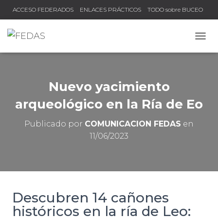
ACCESO FEDERADOS
ENLACES PRÁCTICOS
TODO sobre BUCEO
COMPRUEBA TU TÍTULO Y LICENCIA
CAMB
Nuevo yacimiento
arqueológico en la Ría de Eo
Publicado por
COMUNICACION FEDAS
en
11/06/2023
Descubren 14 cañones
históricos en la ría de Leo: