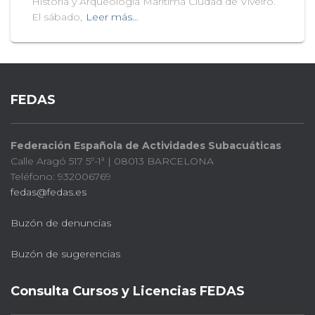
Historia y Arqueología Marítima Ciudad de Viveiro.
El sábado,
Leer más…
FEDAS
Federación Española de Actividades Subacuáticas
Calle Aragó 517 5º-1ª | 08013 BARCELONA
Teléfono: 932006769
fedas@fedas.es
Buzón de denuncias
Buzón de sugerencias
Consulta Cursos y Licencias FEDAS