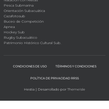
Natacion con Aletas
Pesca Submarina
Orientación Subacuática
Cazafotosub
Buceo de Competición
Apnea
Hockey Sub
Rugby Subacuático
Patrimonio Histórico Cultural Sub.
CONDICIONES DE USO
TÉRMINOS Y CONDICIONES
POLÍTICA DE PRIVACIDAD RRSS
Hestia | Desarrollado por
ThemeIsle