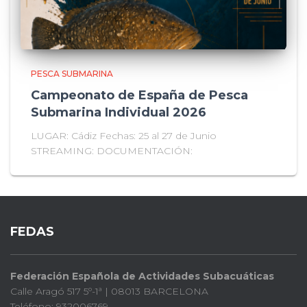
PESCA SUBMARINA
Campeonato de España de Pesca
Submarina Individual 2026
LUGAR: Cádiz Fechas: 25 al 27 de Junio
STREAMING: DOCUMENTACIÓN:
FEDAS
Federación Española de Actividades Subacuáticas
Calle Aragó 517 5º-1ª | 08013 BARCELONA
Teléfono: 932006769