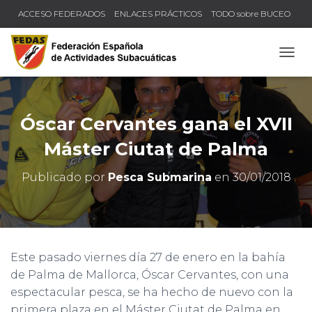
ACCESO FEDERADOS
ENLACES PRÁCTICOS
TODO sobre BUCEO
COMPRUEBA TU TÍTULO Y LICENCIA
CAMB
Óscar Cervantes gana el XVII
Máster Ciutat de Palma
Publicado por
Pesca Submarina
en
30/01/2018
Este pasado viernes día 27 de enero en la bahía
de Palma de Mallorca, Óscar Cervantes, con una
espectacular pesca, se ha hecho de nuevo con la
primera plaza en el Máster Ciutat de Palma en