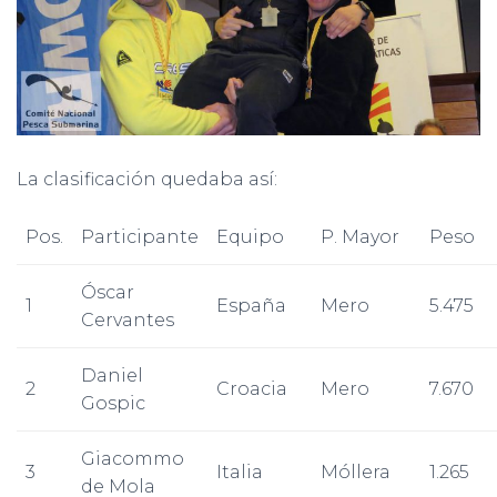
La clasificación quedaba así:
Pos.
Participante
Equipo
P. Mayor
Peso
Óscar
1
España
Mero
5.475
Cervantes
Daniel
2
Croacia
Mero
7.670
Gospic
Giacommo
3
Italia
Móllera
1.265
de Mola