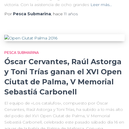
victoria. Con la asistencia de ocho grandes
Leer más…
Por
Pesca Submarina
, hace
11 años
PESCA SUBMARINA
Óscar Cervantes, Raúl Astorga
y Toni Trías ganan el XVI Open
Ciutat de Palma, V Memorial
Sebastiá Carbonell
El equipo de «Los catalufos», compuesto por Óscar
Cervantes, Raúl Astorga y Toni Trías, ha subido a lo más alto
del podio del XVI Open Ciutat de Palma, V Memorial
Sebastiá Carbonell, celebrado este pasado sábado día 16 en
aguas de la bahía de Palma de Mallorca. Con una