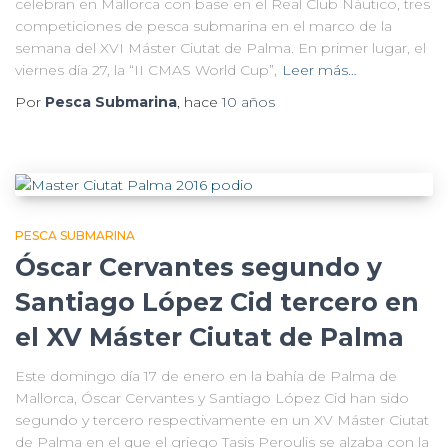
celebran en Mallorca con base en el Real Club Náutico, tres
competiciones de pesca submarina en el marco de la
semana del XVI Máster Ciutat de Palma. En primer lugar, el
viernes día 27, la “II CMAS World Cup”,
Leer más…
Por
Pesca Submarina
, hace
10 años
PESCA SUBMARINA
Óscar Cervantes segundo y
Santiago López Cid tercero en
el XV Máster Ciutat de Palma
Este domingo día 17 de enero en la bahía de Palma de
Mallorca, Óscar Cervantes y Santiago López Cid han sido
segundo y tercero respectivamente en un XV Máster Ciutat
de Palma en el que el griego Tasis Peroulis se alzaba con la