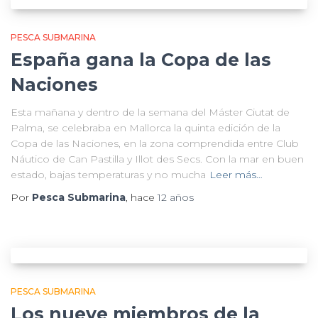
PESCA SUBMARINA
España gana la Copa de las
Naciones
Esta mañana y dentro de la semana del Máster Ciutat de
Palma, se celebraba en Mallorca la quinta edición de la
Copa de las Naciones, en la zona comprendida entre Club
Náutico de Can Pastilla y Illot des Secs. Con la mar en buen
estado, bajas temperaturas y no mucha
Leer más…
Por
Pesca Submarina
, hace
12 años
PESCA SUBMARINA
Los nueve miembros de la