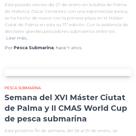
Este pasado viernes día 27 de enero en la bahía de Palma
de Mallorca, Óscar Cervantes, con una espectacular pesca,
se ha hecho de nuevo con la primera plaza en el Máster
Ciutat de Palma en esta su 17ª edición. Con la asistencia de
diecisiete grandes pescadores submarinos entre los
Leer más…
Por
Pesca Submarina
, hace
9 años
PESCA SUBMARINA
Semana del XVI Máster Ciutat
de Palma‎ y II CMAS World Cup
de pesca submarina
Este próximo fin de semana, del 26 al 29 de enero, se