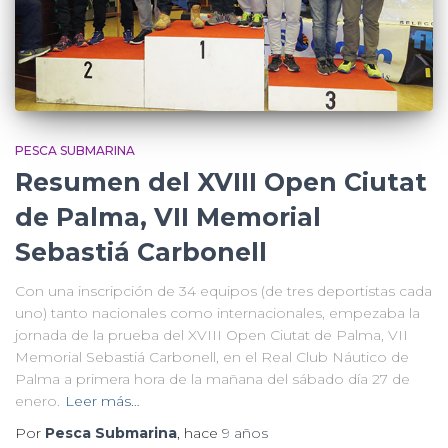
PESCA SUBMARINA
Resumen del XVIII Open Ciutat
de Palma, VII Memorial
Sebastiá Carbonell
Con una inscripción de 34 equipos (de tres deportistas cada
uno) tanto nacionales como internacionales, empezaba la
jornada de la prueba del XVIII Open Ciutat de Palma, VII
Memorial Sebastiá Carbonell, en el Real Club Náutico de
Palma a primera hora de la mañana del sábado día 27 de
enero.
Leer más…
Por
Pesca Submarina
, hace
9 años