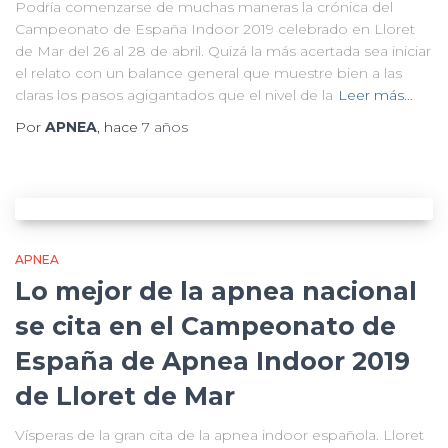
Podría comenzarse de muchas maneras la crónica del
Campeonato de España Indoor 2019 celebrado en Lloret
de Mar del 26 al 28 de abril. Quizá la más acertada sea iniciar
el relato con un balance general que muestre bien a las
claras los pasos agigantados que el nivel de la
Leer más…
Por
APNEA
, hace
7 años
APNEA
Lo mejor de la apnea nacional
se cita en el Campeonato de
España de Apnea Indoor 2019
de Lloret de Mar
Vísperas de la gran cita de la apnea indoor española. Lloret