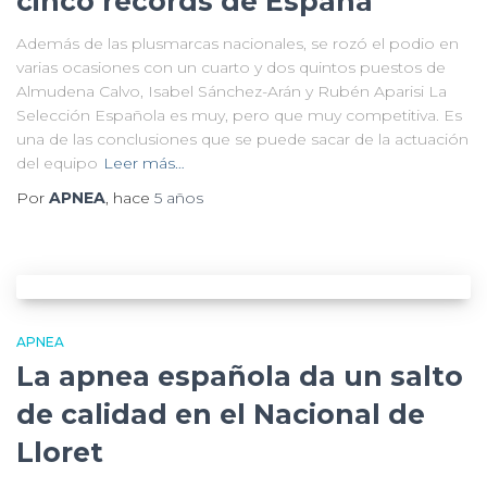
cinco récords de España
Además de las plusmarcas nacionales, se rozó el podio en
varias ocasiones con un cuarto y dos quintos puestos de
Almudena Calvo, Isabel Sánchez-Arán y Rubén Aparisi La
Selección Española es muy, pero que muy competitiva. Es
una de las conclusiones que se puede sacar de la actuación
del equipo
Leer más…
Por
APNEA
, hace
5 años
APNEA
La apnea española da un salto
de calidad en el Nacional de
Lloret