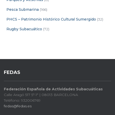
Pesca Submarina
(166)
PHCS – Patrimonio Histórico Cultural Sumergido
(32)
Rugby Subacuático
(72)
FEDAS
Federación Española de Actividades Subacuáticas
Calle Aragó 517 5º-1ª | 08013 BARCELONA
Teléfono: 932006769
fedas@fedas.es