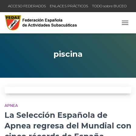
ACCESO FEDERADOS
ENLACES PRÁCTICOS
TODO sobre BUCEO
COMPRUEBA TU TÍTULO Y LICENCIA
CAMB
piscina
APNEA
La Selección Española de
Apnea regresa del Mundial con