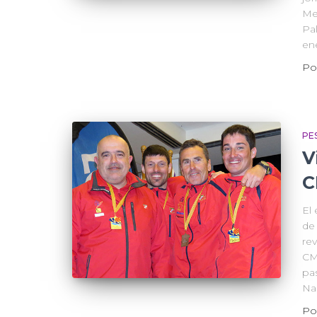
Me
Pa
en
Po
PE
V
C
El
de 
rev
CM
pa
Na
Po