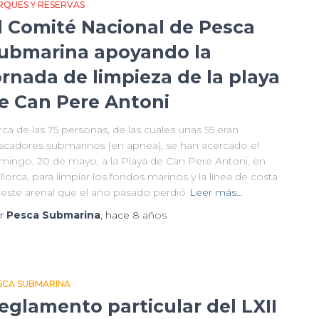
RQUES Y RESERVAS
l Comité Nacional de Pesca
ubmarina apoyando la
ornada de limpieza de la playa
e Can Pere Antoni
ca de las 75 personas, de las cuales unas 55 eran
scadores submarinos (en apnea), se han acercado el
mingo, 20 de mayo, a la Playa de Can Pere Antoni, en
lorca, para limpiar los fondos marinos y la línea de costa
 este arenal que el año pasado perdió
Leer más…
r
Pesca Submarina
, hace
8 años
SCA SUBMARINA
eglamento particular del LXII