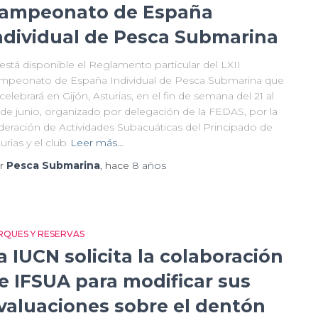
ampeonato de España
ndividual de Pesca Submarina
está disponible el Reglamento particular del LXII
mpeonato de España Individual de Pesca Submarina que
celebrará en Gijón, Asturias, en el fin de semana del 21 al
 de junio, organizado por delegación de la FEDAS, por la
deración de Actividades Subacuáticas del Principado de
urias y el club
Leer más…
r
Pesca Submarina
, hace
8 años
RQUES Y RESERVAS
a IUCN solicita la colaboración
e IFSUA para modificar sus
valuaciones sobre el dentón