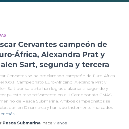
DAS
scar Cervantes campeón de
uro-África, Alexandra Prat y
alen Sart, segunda y tercera
car Cervantes se ha proclamado campeón de Euro-África
 el XXXII Campeonato Euro-Africano; Alexandra Prat y
len Sart por su parte han logrado alzarse al segundo y
rcer puesto respectivamente en el I Campeonato CMAS
menino de Pesca Submarina. Ambos campeonatos se
lebraban en Dinamarca y han sido tristemente marcados
eer más…
r
Pesca Submarina
, hace
7 años