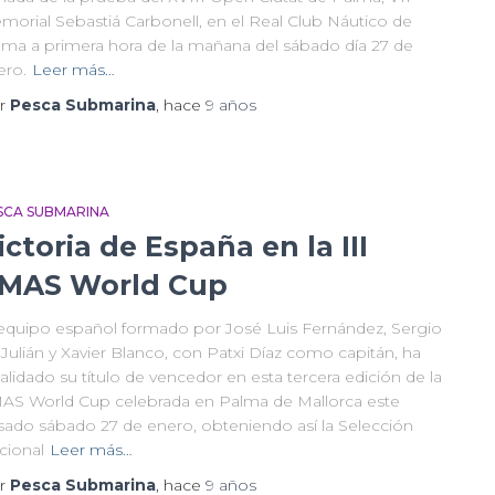
morial Sebastiá Carbonell, en el Real Club Náutico de
lma a primera hora de la mañana del sábado día 27 de
ero.
Leer más…
r
Pesca Submarina
, hace
9 años
SCA SUBMARINA
ictoria de España en la III
MAS World Cup
 equipo español formado por José Luis Fernández, Sergio
Julián y Xavier Blanco, con Patxi Díaz como capitán, ha
alidado su título de vencedor en esta tercera edición de la
AS World Cup celebrada en Palma de Mallorca este
sado sábado 27 de enero, obteniendo así la Selección
cional
Leer más…
r
Pesca Submarina
, hace
9 años