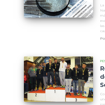
La
Nat
má
ev
las
ca
Po
PE
R
d
S
Co
un
jo