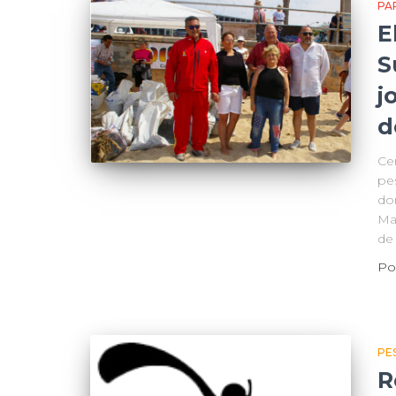
PA
E
S
j
d
Cer
pe
do
Mal
de
Po
PE
R