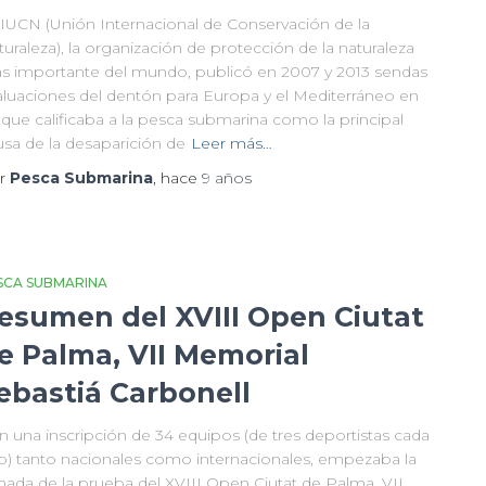
 IUCN (Unión Internacional de Conservación de la
uraleza), la organización de protección de la naturaleza
s importante del mundo, publicó en 2007 y 2013 sendas
aluaciones del dentón para Europa y el Mediterráneo en
 que calificaba a la pesca submarina como la principal
usa de la desaparición de
Leer más…
r
Pesca Submarina
, hace
9 años
SCA SUBMARINA
esumen del XVIII Open Ciutat
e Palma, VII Memorial
ebastiá Carbonell
n una inscripción de 34 equipos (de tres deportistas cada
o) tanto nacionales como internacionales, empezaba la
rnada de la prueba del XVIII Open Ciutat de Palma, VII