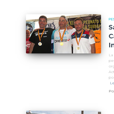
PE
S
C
I
La
pe
or
Ac
po
L
Po