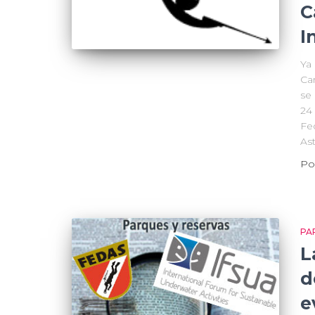
C
I
Ya 
Ca
se 
24
Fe
Ast
Po
PA
L
d
e