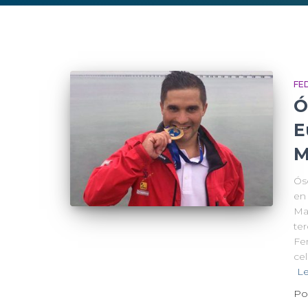
FE
Ó
E
M
Ós
en
Ma
te
Fe
ce
L
Po