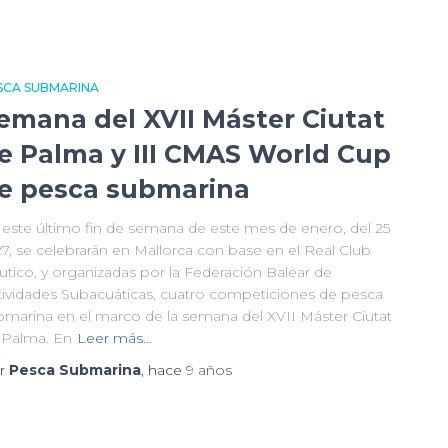
SCA SUBMARINA
emana del XVII Máster Ciutat
e Palma y III CMAS World Cup
e pesca submarina
 este último fin de semana de este mes de enero, del 25
27, se celebrarán en Mallorca con base en el Real Club
utico, y organizadas por la Federación Balear de
tividades Subacuáticas, cuatro competiciones de pesca
bmarina en el marco de la semana del XVII Máster Ciutat
 Palma. En
Leer más…
r
Pesca Submarina
, hace
9 años