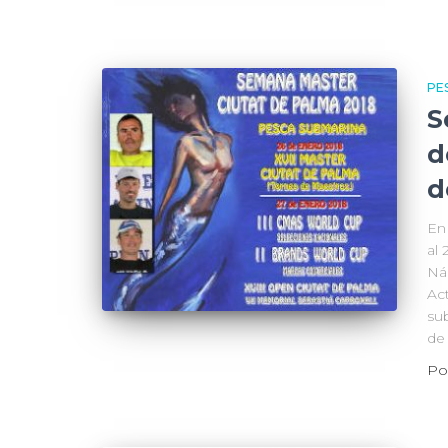
PE
S
d
d
En
al 
Ná
Ac
su
de
Po