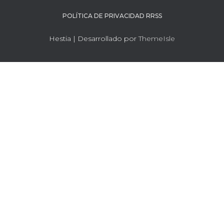
POLÍTICA DE PRIVACIDAD RRSS
Hestia | Desarrollado por
ThemeIsle