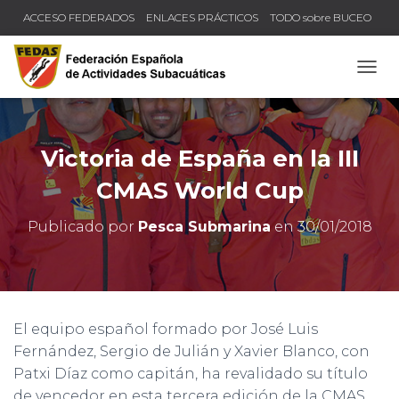
ACCESO FEDERADOS
ENLACES PRÁCTICOS
TODO sobre BUCEO
COMPRUEBA TU TÍTULO Y LICENCIA
CAMB
Victoria de España en la III
CMAS World Cup
Publicado por
Pesca Submarina
en
30/01/2018
El equipo español formado por José Luis
Fernández, Sergio de Julián y Xavier Blanco, con
Patxi Díaz como capitán, ha revalidado su título
de vencedor en esta tercera edición de la CMAS