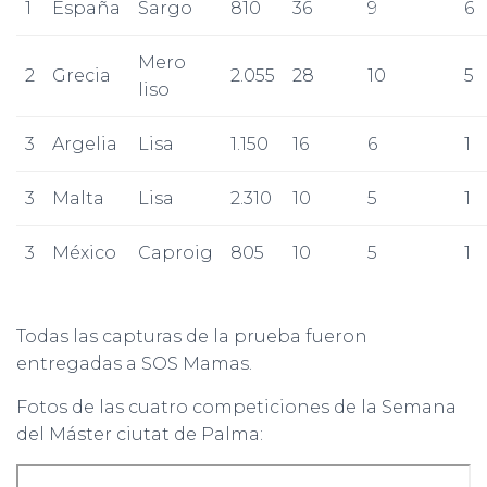
1
España
Sargo
810
36
9
6
Mero
2
Grecia
2.055
28
10
5
liso
3
Argelia
Lisa
1.150
16
6
1
3
Malta
Lisa
2.310
10
5
1
3
México
Caproig
805
10
5
1
Todas las capturas de la prueba fueron
entregadas a SOS Mamas.
Fotos de las cuatro competiciones de la Semana
del Máster ciutat de Palma: