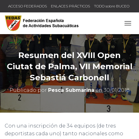
ACCESO FEDERADOS
ENLACES PRÁCTICOS
TODO sobre BUCEO
COMPRUEBA TU TÍTULO Y LICENCIA
CAMB
Resumen del XVIII Open
Ciutat de Palma, VII Memorial
Sebastiá Carbonell
Publicado por
Pesca Submarina
en
30/01/2018
Con una inscripción de 34 equipos (de tres
deportistas cada uno) tanto nacionales como