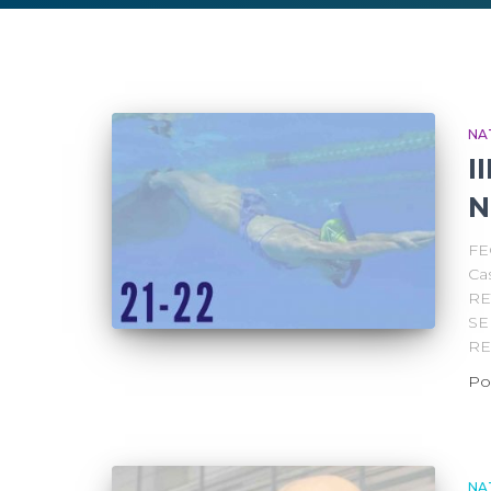
NA
I
N
FE
Ca
RE
SE
RE
Po
NA