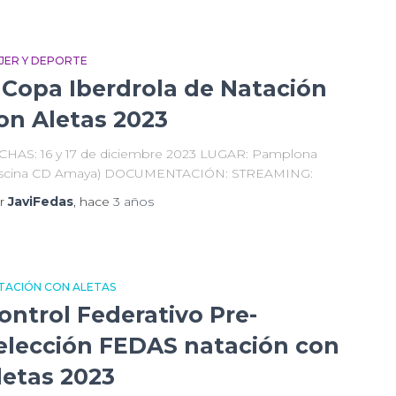
JER Y DEPORTE
I Copa Iberdrola de Natación
on Aletas 2023
CHAS: 16 y 17 de diciembre 2023 LUGAR: Pamplona
iscina CD Amaya) DOCUMENTACIÓN: STREAMING:
r
JaviFedas
, hace
3 años
TACIÓN CON ALETAS
ontrol Federativo Pre-
elección FEDAS natación con
letas 2023