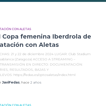
TACIÓN CON ALETAS
II Copa femenina Iberdrola de
atación con Aletas
CHAS: 21 y 22 de diciembre 2024 LUGAR: Club Stadium
sablanca (Zaragoza) ACCESO A STREAMING –
TRANSMISIÓN EN DIRECTO: DOCUMENTACIÓN:
RIES, RESULTADOS, BAJAS Y
LEVOS: https://fedas.es/cptosaletas/index.html
r
JaviFedas
, hace
2 años
TACIÓN CON ALETAS