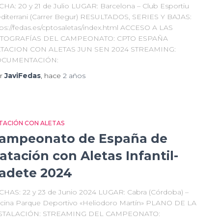
CHA: 20 y 21 de Julio LUGAR: Barcelona – Club Esportiu
diterrani (Carrer Begur) RESULTADOS, SERIES Y BAJAS:
tps://fedas.es/cptosaletas/index.html ACCESO A LAS
TOGRAFÍAS DEL CAMPEONATO: CPTO ESPAÑA
TACION CON ALETAS JUN SEN 2024 STREAMING:
CUMENTACIÓN:
r
JaviFedas
, hace
2 años
TACIÓN CON ALETAS
ampeonato de España de
atación con Aletas Infantil-
adete 2024
CHAS: 22 y 23 de Junio 2024 LUGAR: Cabra (Córdoba) –
scina Parque Deportivo «Heliodoro Martín» PLANO DE LA
STALACIÓN: STREAMING DEL CAMPEONATO: