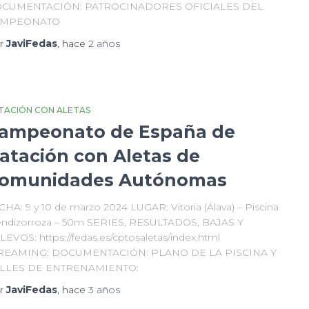
CUMENTACIÓN: PATROCINADORES OFICIALES DEL
AMPEONATO
r
JaviFedas
, hace
2 años
TACIÓN CON ALETAS
ampeonato de España de
atación con Aletas de
omunidades Autónomas
CHA: 9 y 10 de marzo 2024 LUGAR: Vitoria (Álava) – Piscina
ndizorroza – 50m SERIES, RESULTADOS, BAJAS Y
LEVOS: https://fedas.es/cptosaletas/index.html
REAMING: DOCUMENTACIÓN: PLANO DE LA PISCINA Y
LLES DE ENTRENAMIENTO:
r
JaviFedas
, hace
3 años