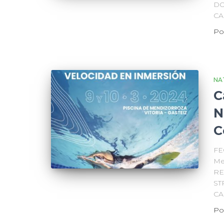
DO
C
Po
NA
C
N
C
FE
Me
RE
ST
CA
Po