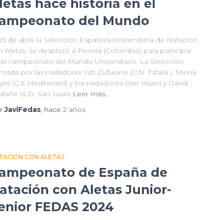
letas hace historia en el
ampeonato del Mundo
23 de abril, la Selección Española Universitaria de Natación
 Aletas, se desplazó a Pereira (Colombia) para participar
 el campeonato del Mundo Universitario. La Selección
mada por las nadadoras Irati Zufiaurre (C.N. Tafalla ), Mireia
es (C.E.Mediterrani) y los nadadores Oier Irisarri y David
lafañe (A.D. San Juan)
Leer más…
r
JaviFedas
, hace
2 años
TACIÓN CON ALETAS
ampeonato de España de
atación con Aletas Junior-
enior FEDAS 2024