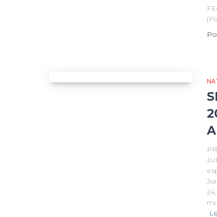
FE
(P
Po
NA
S
2
A
PR
JU
es
Jun
24
mu
L