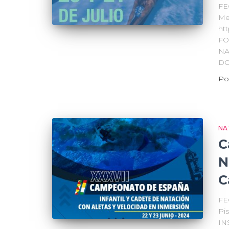
FE
Me
ht
FO
NA
DO
Po
NA
C
N
C
FE
Pi
IN