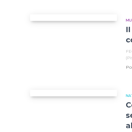
MU
I
c
FE
(P
Po
NA
C
s
a