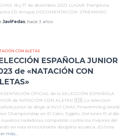
CHAS: 16 y 17 de diciembre 2023 LUGAR: Pamplona
iscina CD Amaya) DOCUMENTACIÓN: STREAMING:
r
JaviFedas
, hace
3 años
TACIÓN CON ALETAS
ELECCIÓN ESPAÑOLA JUNIOR
023 de «NATACIÓN CON
LETAS»
ESENTACIÓN OFICIAL de la SELECCIÓN ESPAÑOLA
NIOR de NATACIÓN CON ALETAS! 🇪🇸 La selección
pañola junior se dirige al XVIII CMAS Finswimming World
ior Championship en El Cairo, Egipto. Del lunes 19 al día
, nuestros nadadores competirán contra los mejores del
ndo en esta emocionante disciplina acuática. ¡Es hora
eer más…