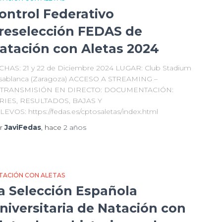
ontrol Federativo
reselección FEDAS de
atación con Aletas 2024
CHAS: 21 y 22 de Diciembre 2024 LUGAR: Club Stadium
sablanca (Zaragoza) ACCESO A STREAMING –
TRANSMISIÓN EN DIRECTO: DOCUMENTACIÓN:
RIES, RESULTADOS, BAJAS Y
LEVOS: https://fedas.es/cptosaletas/index.html
r
JaviFedas
, hace
2 años
TACIÓN CON ALETAS
a Selección Española
niversitaria de Natación con