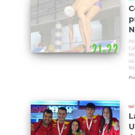
C
p
N
FE
Ca
RE
SE
RE
Po
NA
L
U