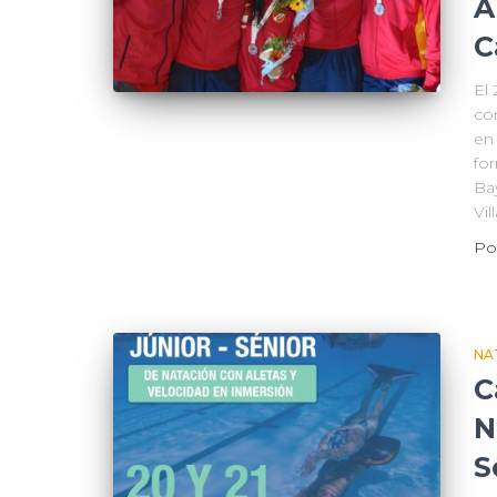
A
C
El 
con
en
for
Bay
Vil
Po
NA
C
N
S