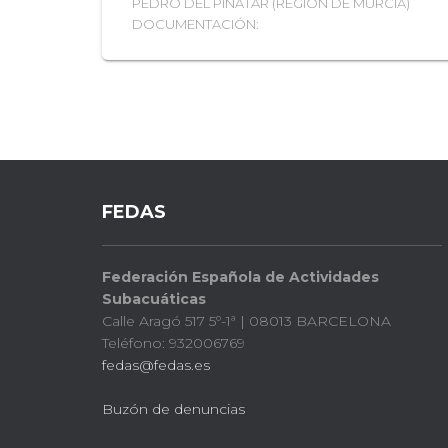
PEDRO DEL PINATAR (REGIÓN DE MURCIA)
DOCUMENTACIÓN:
FEDAS
Federación Española de Actividades
Subacuáticas
Calle Aragó 517 5º-1ª | 08013 BARCELONA
Teléfono: 932006769
fedas@fedas.es
Buzón de denuncias