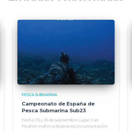
PESCA SUBMARINA
Campeonato de España de
Pesca Submarina Sub23
Fecha: 25 y 26 de septiembre Lugar: Can
Picafort-Mallorca (Baleares) Documentación: