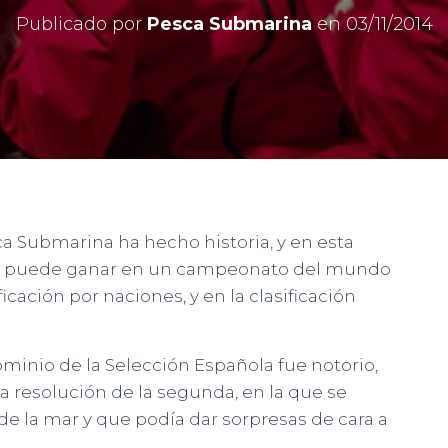
Publicado por
Pesca Submarina
en
03/11/2014
a Submarina ha hecho historia, y en esta
se puede ganar en un campeonato del mundo
ficación por naciones, y en la clasificación
ominio de la Selección Española fue notorio,
 resolución de la segunda, en la que se
e la mar y que podía dar sorpresas de cara a