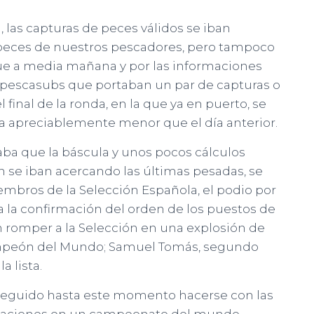
 las capturas de peces válidos se iban
peces de nuestros pescadores, pero tampoco
que a media mañana y por las informaciones
pescasubs que portaban un par de capturas o
l final de la ronda, en la que ya en puerto, se
a apreciablemente menor que el día anterior.
aba que la báscula y unos pocos cálculos
ún se iban acercando las últimas pesadas, se
iembros de la Selección Española, el podio por
a la confirmación del orden de los puestos de
n romper a la Selección en una explosión de
Campeón del Mundo; Samuel Tomás, segundo
a lista.
seguido hasta este momento hacerse con las