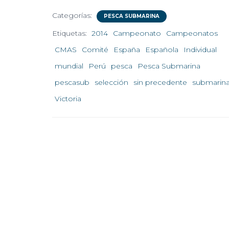
Categorías:
PESCA SUBMARINA
Etiquetas:
2014
Campeonato
Campeonatos
CMAS
Comité
España
Española
Individual
mundial
Perú
pesca
Pesca Submarina
pescasub
selección
sin precedente
submarin
Victoria