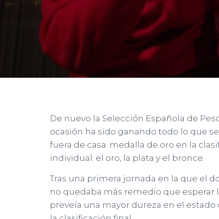
De nuevo la Selección Española de Pesc
ocasión ha sido ganando todo lo que 
fuera de casa: medalla de oro en la clasi
individual: el oro, la plata y el bronce.
Tras una primera jornada en la que el d
no quedaba más remedio que esperar la
preveía una mayor dureza en el estado d
la clasificación final.