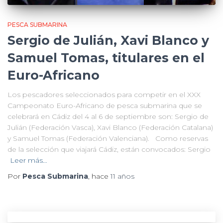
PESCA SUBMARINA
Sergio de Julián, Xavi Blanco y
Samuel Tomas, titulares en el
Euro-Africano
Los pescadores seleccionados para competir en el XXX
Campeonato Euro-Africano de pesca submarina que se
celebrará en Cádiz del 4 al 6 de septiembre son: Sergio de
Julián (Federación Vasca), Xavi Blanco (Federación Catalana)
y Samuel Tomas (Federación Valenciana). Como reservas
de la selección que viajará Cádiz, están convocados: Sergio
Leer más…
Por
Pesca Submarina
, hace
11 años