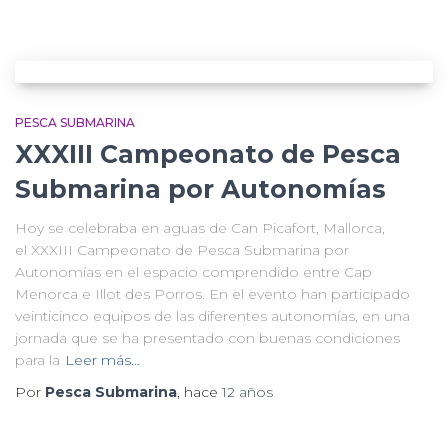
PESCA SUBMARINA
XXXIII Campeonato de Pesca
Submarina por Autonomías
Hoy se celebraba en aguas de Can Picafort, Mallorca,
el XXXIII Campeonato de Pesca Submarina por
Autonomías en el espacio comprendido entre Cap
Menorca e Illot des Porros. En el evento han participado
veinticinco equipos de las diferentes autonomías, en una
jornada que se ha presentado con buenas condiciones
para la
Leer más…
Por
Pesca Submarina
, hace
12 años