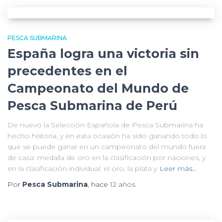
PESCA SUBMARINA
España logra una victoria sin
precedentes en el
Campeonato del Mundo de
Pesca Submarina de Perú
De nuevo la Selección Española de Pesca Submarina ha
hecho historia, y en esta ocasión ha sido ganando todo lo
que se puede ganar en un campeonato del mundo fuera
de casa: medalla de oro en la clasificación por naciones, y
en la clasificación individual: el oro, la plata y
Leer más…
Por
Pesca Submarina
, hace
12 años