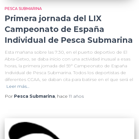
PESCA SUBMARINA
Primera jornada del LIX
Campeonato de España
Individual de Pesca Submarina
Esta mañana sobre las 7:30, en el puerto deportivo de El
Abra-Getxo, se daba inicio con una actividad inusual a esas
horas, la primera jornada del 59º Campeonato de España
Individual de Pesca Submarina. Todos los deportistas de
diferentes CCAA, se daban cita para batirse en el que será el
Leer más…
Por
Pesca Submarina
, hace
11 años