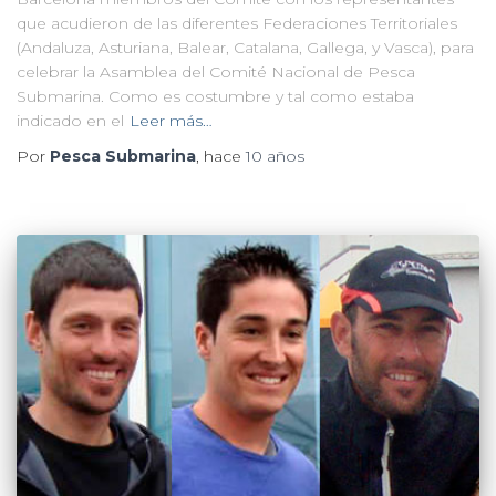
que acudieron de las diferentes Federaciones Territoriales
(Andaluza, Asturiana, Balear, Catalana, Gallega, y Vasca), para
celebrar la Asamblea del Comité Nacional de Pesca
Submarina. Como es costumbre y tal como estaba
indicado en el
Leer más…
Por
Pesca Submarina
, hace
10 años