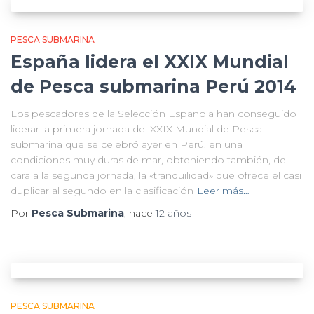
PESCA SUBMARINA
España lidera el XXIX Mundial
de Pesca submarina Perú 2014
Los pescadores de la Selección Española han conseguido
liderar la primera jornada del XXIX Mundial de Pesca
submarina que se celebró ayer en Perú, en una
condiciones muy duras de mar, obteniendo también, de
cara a la segunda jornada, la «tranquilidad» que ofrece el casi
duplicar al segundo en la clasificación
Leer más…
Por
Pesca Submarina
, hace
12 años
PESCA SUBMARINA