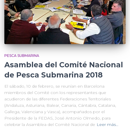
PESCA SUBMARINA
Asamblea del Comité Nacional
de Pesca Submarina 2018
El sábado, 10 de febrero, se reunían en Barcelona
miembros del Comité con los representantes que
acudieron de las diferentes Federaciones Territoriales
(Andaluza, Asturiana, Balear, Canaria, Cántabra, Catalana,
Gallega, Valenciana y Vasca), acompañados por el
Presidente de la FEDAS, José Antonio Olmedo, para
celebrar la Asamblea del Comité Nacional de
Leer más…