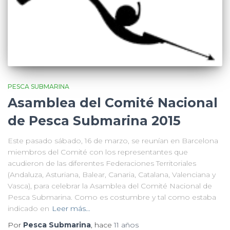
PESCA SUBMARINA
Asamblea del Comité Nacional
de Pesca Submarina 2015
Este pasado sábado, 16 de marzo, se reunían en Barcelona
miembros del Comité con los representantes que
acudieron de las diferentes Federaciones Territoriales
(Andaluza, Asturiana, Balear, Canaria, Catalana, Valenciana y
Vasca), para celebrar la Asamblea del Comité Nacional de
Pesca Submarina. Como es costumbre y tal como estaba
indicado en
Leer más…
Por
Pesca Submarina
, hace
11 años