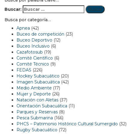
Busca por palabra clave…
Buscar:
Busca por categoría…
Apnea
(42)
Buceo de competición
(23)
Buceo Deportivo
(12)
Buceo Inclusivo
(6)
Cazafotosub
(19)
Comité Científico
(6)
Comité Técnico
(9)
FEDAS
(226)
Hockey Subacuático
(20)
Imagen Subacuática
(42)
Medio Ambiente
(17)
Mujer y Deporte
(26)
Natación con Aletas
(37)
Orientación Subacuática
(11)
Parques y Reservas
(8)
Pesca Submarina
(166)
PHCS – Patrimonio Histórico Cultural Sumergido
(32)
Rugby Subacuático
(72)