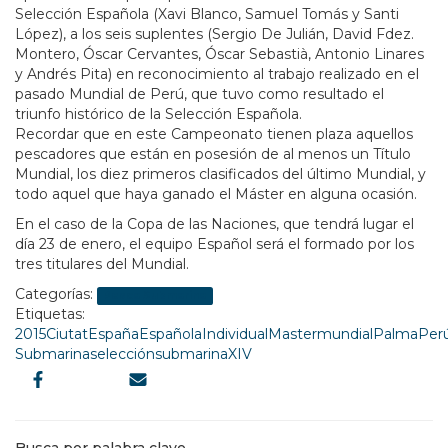
Selección Española (Xavi Blanco, Samuel Tomás y Santi
López), a los seis suplentes (Sergio De Julián, David Fdez.
Montero, Óscar Cervantes, Óscar Sebastià, Antonio Linares
y Andrés Pita) en reconocimiento al trabajo realizado en el
pasado Mundial de Perú, que tuvo como resultado el
triunfo histórico de la Selección Española.
Recordar que en este Campeonato tienen plaza aquellos
pescadores que están en posesión de al menos un Título
Mundial, los diez primeros clasificados del último Mundial, y
todo aquel que haya ganado el Máster en alguna ocasión.
En el caso de la Copa de las Naciones, que tendrá lugar el
día 23 de enero, el equipo Español será el formado por los
tres titulares del Mundial.
Categorías:
Pesca Submarina
Etiquetas:
2015
Ciutat
España
Española
Individual
Master
mundial
Palma
Per
Submarina
selección
submarina
XIV