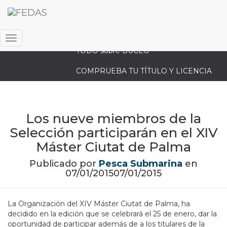
ACCESO FEDERADOS
ENLACES PRÁCTICOS
Cambiar
TODO sobre BUCEO
modo
de
COMPRUEBA TU TÍTULO Y LICENCIA
navegación
Los nueve miembros de la
Selección participarán en el XIV
Máster Ciutat de Palma
Publicado por
Pesca Submarina
en
07/01/2015
07/01/2015
La Organización del XIV Máster Ciutat de Palma, ha
decidido en la edición que se celebrará el 25 de enero, dar la
oportunidad de participar además de a los titulares de la